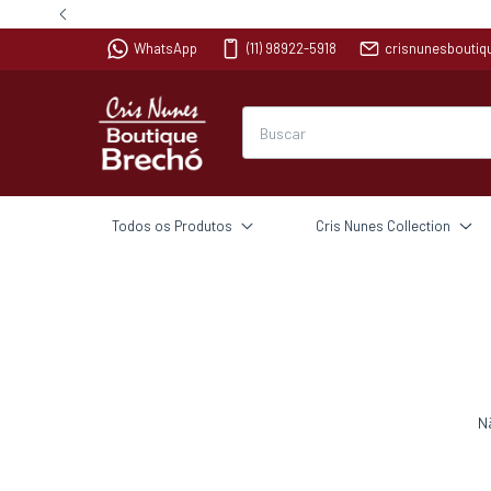
WhatsApp
(11) 98922-5918
crisnunesbouti
Todos os Produtos
Cris Nunes Collection
N