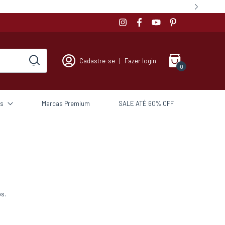
Cadastre-se
|
Fazer login
0
s
Marcas Premium
SALE ATÉ 60% OFF
s.