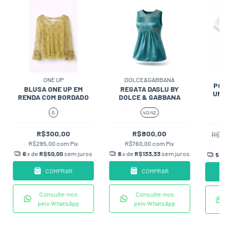
ONE UP
DOLCE&GABBANA
POL
BLUSA ONE UP EM
REGATA DASLU BY
UNI
RENDA COM BORDADO
DOLCE & GABBANA
G
40/42
R$300,00
R$800,00
R$4
R$285,00
com
Pix
R$760,00
com
Pix
R
6
x de
R$50,00
sem juros
6
x de
R$133,33
sem juros
5
x 
COMPRAR
COMPRAR
Consulte-nos
Consulte-nos
pelo WhatsApp
pelo WhatsApp