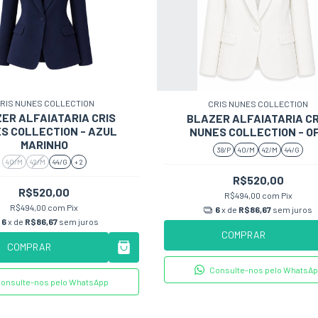
RIS NUNES COLLECTION
CRIS NUNES COLLECTION
ER ALFAIATARIA CRIS
BLAZER ALFAIATARIA CR
S COLLECTION - AZUL
NUNES COLLECTION - O
MARINHO
38/P
40/M
42/M
44/G
40/M
42/M
44/G
+ 2
R$520,00
R$520,00
R$494,00
com
Pix
R$494,00
com
Pix
6
x de
R$86,67
sem juros
6
x de
R$86,67
sem juros
COMPRAR
COMPRAR
Consulte-nos pelo WhatsA
onsulte-nos pelo WhatsApp