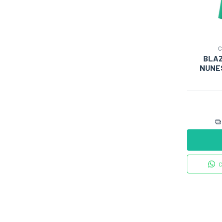
C
BLAZ
NUNES
C