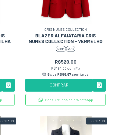
CRIS NUNES COLLECTION
IS
BLAZER ALFAIATARIA CRIS
NILHA
NUNES COLLECTION - VERMELHO
40/M
44/G
R$520,00
R$494,00
com
Pix
6
x de
R$86,67
sem juros
COMPRAR
pp
Consulte-nos pelo WhatsApp
SGOTADO
ESGOTADO