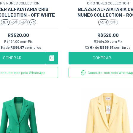
RIS NUNES COLLECTION
CRIS NUNES COLLECTION
ER ALFAIATARIA CRIS
BLAZER ALFAIATARIA CR
COLLECTION - OFF WHITE
NUNES COLLECTION - R
38/P
40/M
42/M
+ 3
40/M
42/M
R$520,00
R$520,00
R$494,00
com
Pix
R$494,00
com
Pix
6
x de
R$86,67
sem juros
6
x de
R$86,67
sem juros
COMPRAR
COMPRAR
onsulte-nos pelo WhatsApp
Consulte-nos pelo WhatsA