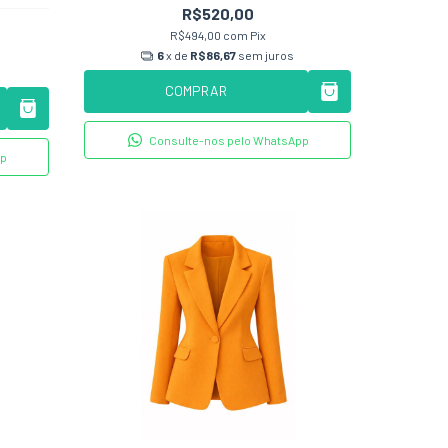
R$520,00
R$494,00
com
Pix
6
x de
R$86,67
sem juros
COMPRAR
Consulte-nos pelo WhatsApp
pp