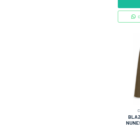
C
C
BLAZ
NUNES