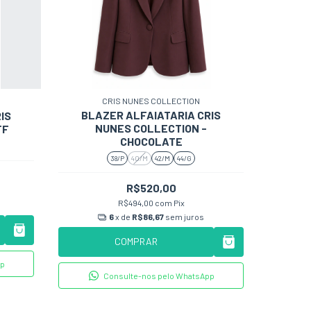
CRIS NUNES COLLECTION
BLAZER ALFAIATARIA CRIS
IS
NUNES COLLECTION -
FF
CHOCOLATE
38/P
40/M
42/M
44/G
R$520,00
R$494,00
com
Pix
6
x de
R$86,67
sem juros
COMPRAR
pp
Consulte-nos pelo WhatsApp