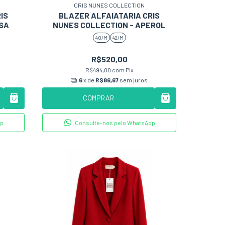
CRIS NUNES COLLECTION
IS
BLAZER ALFAIATARIA CRIS
OSA
NUNES COLLECTION - APEROL
40/M
42/M
R$520,00
R$494,00
com
Pix
6
x de
R$86,67
sem juros
COMPRAR
pp
Consulte-nos pelo WhatsApp