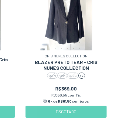
CRIS NUNES COLLECTION
Cris
BLAZER PRETO TEAR - CRIS
NUNES COLLECTION
40/M
42/M
48/GG
+ 2
R$369,00
R$350,55
com
Pix
6
x de
R$61,50
sem juros
ESGOTADO