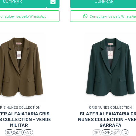
COMPRAR
COMPRAR
onsulte-nos pelo WhatsApp
Consulte-nos pelo WhatsA
RIS NUNES COLLECTION
CRIS NUNES COLLECTION
ER ALFAIATARIA CRIS
BLAZER ALFAIATARIA CR
 COLLECTION - VERDE
NUNES COLLECTION - VE
MILITAR
GARRAFA
38/P
42/M
44/G
38/P
40/M
42/M
+ 2