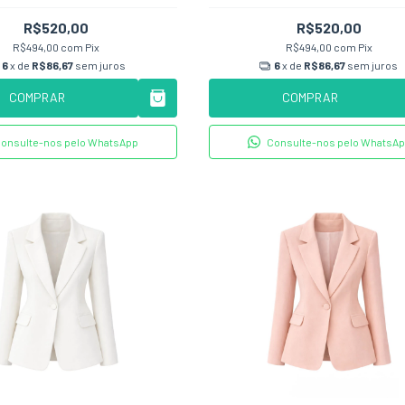
R$520,00
R$520,00
R$494,00
com
Pix
R$494,00
com
Pix
6
x de
R$86,67
sem juros
6
x de
R$86,67
sem juros
COMPRAR
COMPRAR
onsulte-nos pelo WhatsApp
Consulte-nos pelo WhatsA