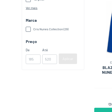
Ver mais
Marca
Cris Nunes Collection (29)
Preço
De
Até
Aplicar
C
BLAZ
NUNE