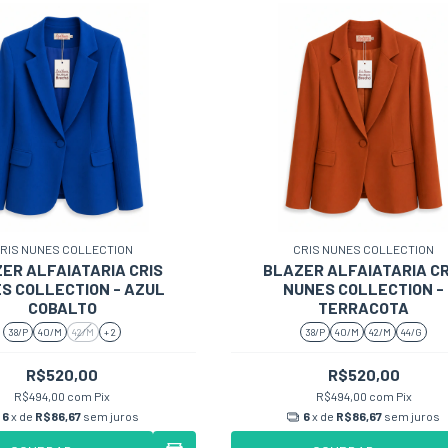
RIS NUNES COLLECTION
CRIS NUNES COLLECTION
ER ALFAIATARIA CRIS
BLAZER ALFAIATARIA CR
S COLLECTION - AZUL
NUNES COLLECTION -
COBALTO
TERRACOTA
38/P
40/M
42/M
+ 2
38/P
40/M
42/M
44/G
R$520,00
R$520,00
R$494,00
com
Pix
R$494,00
com
Pix
6
x de
R$86,67
sem juros
6
x de
R$86,67
sem juros