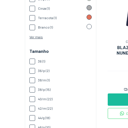
Cinza (1)
Terracota (1)
Branco (1)
Ver mais
C
BLAZ
Tamanho
NUNE
36 (1)
36/p (2)
38/m (1)
38/p (15)
40/m (22)
42/m (22)
C
44/g (18)
46/g (10)