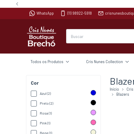
WhatsApp
(11) 98922-5918
crisnunesbouti
Todos os Produtos
Cris Nunes Collection
Blaze
Cor
Início
Cris
Azul (2)
Blazers
Preto (2)
Rosa (1)
Pink (1)
Bege (1)