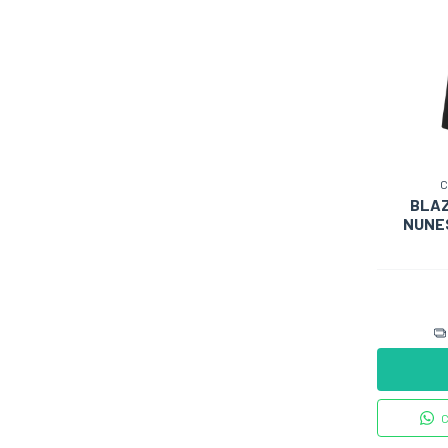
C
BLAZ
NUNES
C