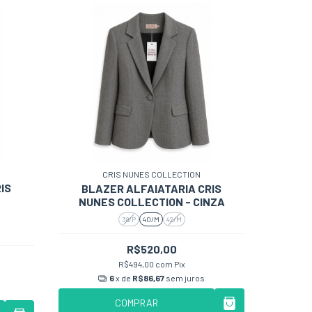
CRIS NUNES COLLECTION
IS
BLAZER ALFAIATARIA CRIS
NUNES COLLECTION - CINZA
38/P
40/M
42/M
R$520,00
R$494,00
com
Pix
6
x de
R$86,67
sem juros
COMPRAR