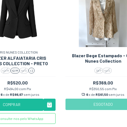
RIS NUNES COLLECTION
Blazer Bege Estampado - 
ER ALFAIATARIA CRIS
Nunes Collection
 COLLECTION - PRETO
40/M
42/M
44/G
+ 2
38/P
44/G
R$520,00
R$369,00
R$494,00
com
Pix
R$350,55
com
Pix
6
x de
R$86,67
sem juros
6
x de
R$61,50
sem juros
ESGOTADO
COMPRAR
onsulte-nos pelo WhatsApp