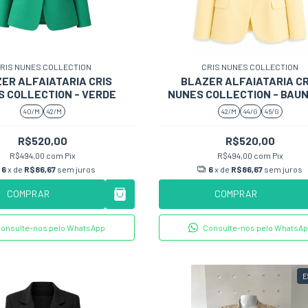
RIS NUNES COLLECTION
CRIS NUNES COLLECTION
ER ALFAIATARIA CRIS
BLAZER ALFAIATARIA CR
 COLLECTION - VERDE
NUNES COLLECTION - BAU
40/M
42/M
42/M
44/G
46/G
R$520,00
R$520,00
R$494,00
com
Pix
R$494,00
com
Pix
6
x de
R$86,67
sem juros
6
x de
R$86,67
sem juros
COMPRAR
COMPRAR
onsulte-nos pelo WhatsApp
Consulte-nos pelo WhatsA
E