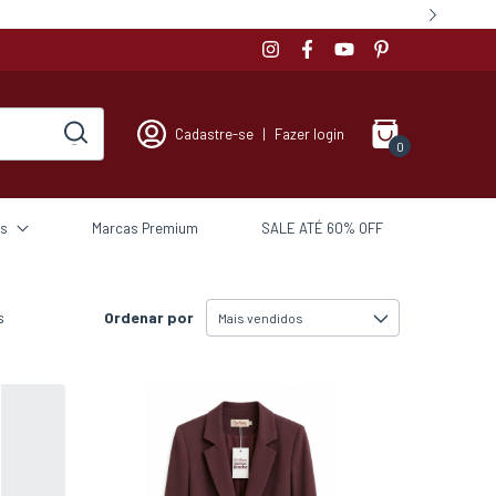
Cadastre-se
|
Fazer login
0
s
Marcas Premium
SALE ATÉ 60% OFF
Ordenar por
s