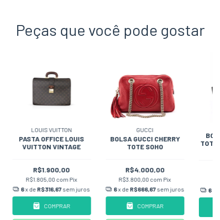
Peças que você pode gostar
LOUIS VUITTON
GUCCI
BOL
PASTA OFFICE LOUIS
BOLSA GUCCI CHERRY
TOTE
VUITTON VINTAGE
TOTE SOHO
R$1.900,00
R$4.000,00
R$1.805,00
com
Pix
R$3.800,00
com
Pix
R
6
x de
R$316,67
sem juros
6
x de
R$666,67
sem juros
6
x 
COMPRAR
COMPRAR
C