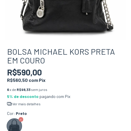
BOLSA MICHAEL KORS PRETA
EM COURO
R$590,00
R$560,50
com
Pix
6
x de
R$98,33
sem juros
5% de desconto
pagando com Pix
Ver mais detalhes
Cor:
Preto