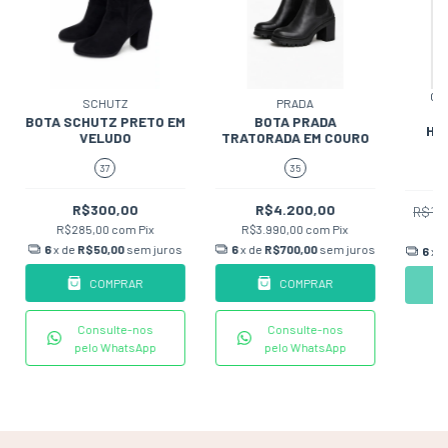
CA
SCHUTZ
PRADA
B
BOTA SCHUTZ PRETO EM
BOTA PRADA
HE
VELUDO
TRATORADA EM COURO
37
35
R$300,00
R$4.200,00
R$1.
R$285,00
com
Pix
R$3.990,00
com
Pix
R
6
x de
R$50,00
sem juros
6
x de
R$700,00
sem juros
6
x 
COMPRAR
COMPRAR
Consulte-nos
Consulte-nos
pelo WhatsApp
pelo WhatsApp