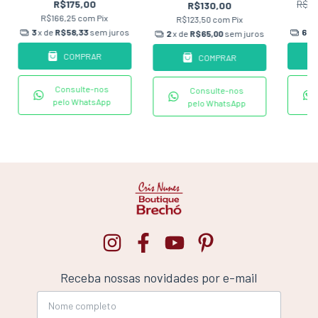
R$175,00
R$7
R$130,00
R$166,25
com
Pix
R
R$123,50
com
Pix
3
x de
R$58,33
sem juros
6
x 
2
x de
R$65,00
sem juros
COMPRAR
COMPRAR
Consulte-nos
Consulte-nos
pelo WhatsApp
pelo WhatsApp
Receba nossas novidades por e-mail