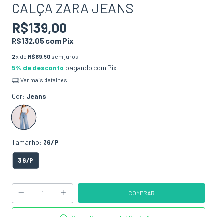
CALÇA ZARA JEANS
R$139,00
R$132,05
com
Pix
2
x de
R$69,50
sem juros
5% de desconto
pagando com Pix
Ver mais detalhes
Cor:
Jeans
Tamanho:
36/P
36/P