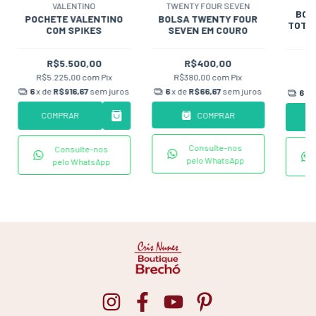
VALENTINO
TWENTY FOUR SEVEN
BOL
POCHETE VALENTINO
BOLSA TWENTY FOUR
TOTE
COM SPIKES
SEVEN EM COURO
R$5.500,00
R$400,00
R$5.225,00
com
Pix
R$380,00
com
Pix
R
6
x de
R$916,67
sem juros
6
x de
R$66,67
sem juros
6
x 
COMPRAR
COMPRAR
C
Consulte-nos
Consulte-nos
pelo WhatsApp
pelo WhatsApp