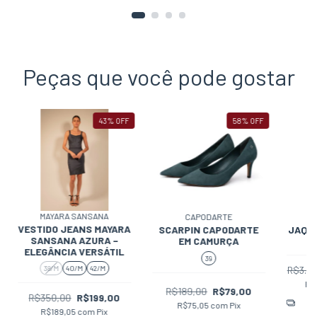
Peças que você pode gostar
43
%
OFF
58
%
OFF
MAYARA SANSANA
CAPODARTE
VESTIDO JEANS MAYARA
SCARPIN CAPODARTE
JAQU
SANSANA AZURA –
EM CAMURÇA
ELEGÂNCIA VERSÁTIL
39
38/M
40/M
42/M
R$3.0
R$
R$189,00
R$79,00
R$350,00
R$199,00
6
R$75,05
com
Pix
R$189,05
com
Pix