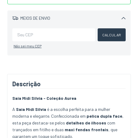
MEIOS DE ENVIO
Alterar CEP
CALCULAR
Não sei meu CEP
Descrição
Saia Midi Silvia - Coleção Aurea
A
Saia Midi Silvia
é a escolha perfeita para a mulher
moderna e elegante. Confeccionada em
pelica dupla face
,
esta peça destaca-se pelos
detalhes de ilhoses
com
trançados em fitilho e duas
maxi fendas frontais
, que
garantem um toque sofisticado.