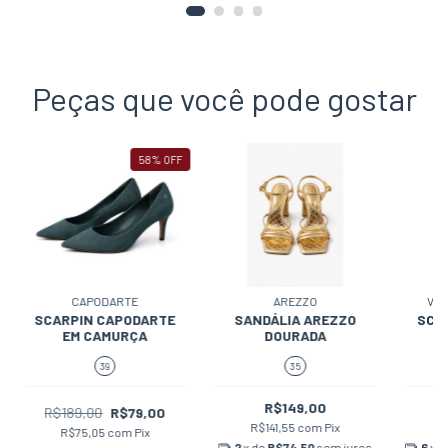
Peças que você pode gostar
58
%
OFF
CAPODARTE
AREZZO
VAL
SCARPIN CAPODARTE
SANDÁLIA AREZZO
SCA
EM CAMURÇA
DOURADA
39
35
R$149,00
R$189,00
R$79,00
R$141,55
com
Pix
R$
R$75,05
com
Pix
2
x de
R$74,50
sem juros
6
x 