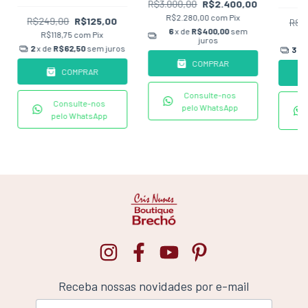
R$3.000,00
R$2.400,00
R$2.280,00
com
Pix
R$249,00
R$125,00
R$3
6
x de
R$400,00
sem
R$118,75
com
Pix
R
juros
2
x de
R$62,50
sem juros
3
x 
COMPRAR
COMPRAR
Consulte-nos
Consulte-nos
pelo WhatsApp
pelo WhatsApp
Receba nossas novidades por e-mail