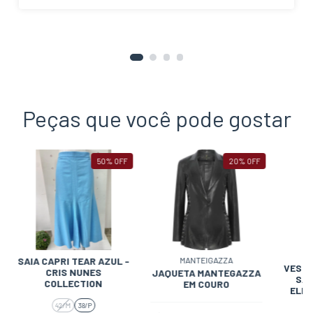
Peças que você pode gostar
50
%
OFF
20
%
OFF
M
SAIA CAPRI TEAR AZUL -
MANTEIGAZZA
VESTI
CRIS NUNES
JAQUETA MANTEGAZZA
SA
COLLECTION
EM COURO
ELEG
42/M
38/P
3