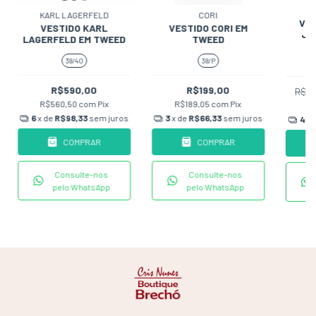
KARL LAGERFELD
CORI
VE
VESTIDO KARL
VESTIDO CORI EM
JE
LAGERFELD EM TWEED
TWEED
38/40
38/P
R$590,00
R$199,00
R$3
R$560,50
com
Pix
R$189,05
com
Pix
R
6
x de
R$98,33
sem juros
3
x de
R$66,33
sem juros
4
x 
COMPRAR
COMPRAR
Consulte-nos
Consulte-nos
pelo WhatsApp
pelo WhatsApp