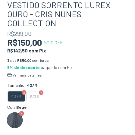
VESTIDO SORRENTO LUREX
OURO - CRIS NUNES
COLLECTION
R$299,00
R$150,00
50
% OFF
R$142,50
com
Pix
3
x de
R$50,00
sem juros
5% de desconto
pagando com Pix
Ver mais detalhes
Tamanho:
42/M
42/M
P/38
Cor:
Bege