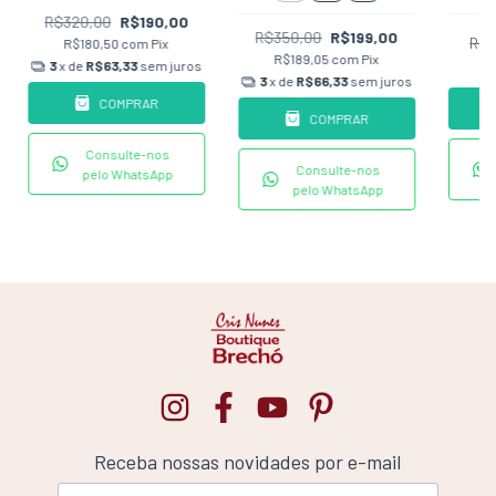
R$320,00
R$190,00
R$350,00
R$199,00
R$1
R$180,50
com
Pix
R$189,05
com
Pix
R
3
x de
R$63,33
sem juros
3
x de
R$66,33
sem juros
COMPRAR
COMPRAR
Consulte-nos
Consulte-nos
pelo WhatsApp
pelo WhatsApp
Receba nossas novidades por e-mail