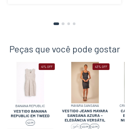
Peças que você pode gostar
41
%
OFF
43
%
OFF
MAYARA SANSANA
CRIS
BANANA REPUBLIC
VESTIDO JEANS MAYARA
CAL
VESTIDO BANANA
SANSANA AZURA –
ER
REPUBLIC EM TWEED
ELEGÂNCIA VERSÁTIL
NUN
42/M
38/M
40/M
42/M
3