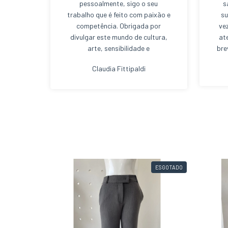
pessoalmente, sigo o seu
s
trabalho que é feito com paixão e
su
competência. Obrigada por
ve
divulgar este mundo de cultura,
at
arte, sensibilidade e
bre
sustentabilidade de uma forma
Claudia Fittipaldi
tão leve. Bj. Bj.
ESGOTADO
ESGOTADO