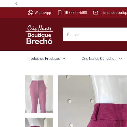
WhatsApp
(11) 98922-5918
crisnunesbouti
Todos os Produtos
Cris Nunes Collection