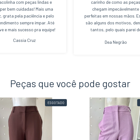
acolinha com peças lindas e
carinho de como as peça
per bem cuidadas! Mais uma
chegam impecávelmente
z, grata pela paciência e pelo
perfeitas em nossas mãos. E
endimento sempre ímpar. Até
são alguns dos motivos, den
ve e mais sucesso pra equipe!
tantos, pelo quais parei d
comprar em shopping center
Cassia Cruz
Dea Negrão
hoje sou viciada nas terças
quintas-feiras da Cris Nun
Boutique Brechó. Com tod
aquele atendimento das men
que adoramos. Pois, elas s
muito atenciosas. PARABÉN
Peças que você pode gostar
Cris Nunes e à toda equipe
ESGOTADO