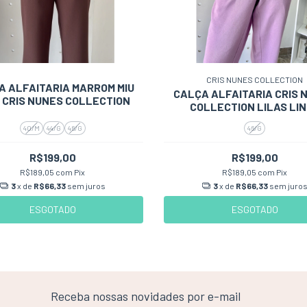
CRIS NUNES COLLECTION
A ALFAITARIA MARROM MIU
CALÇA ALFAITARIA CRIS 
- CRIS NUNES COLLECTION
COLLECTION LILAS LI
40/M
44/G
46/G
46/G
R$199,00
R$199,00
R$189,05
com
Pix
R$189,05
com
Pix
3
x de
R$66,33
sem juros
3
x de
R$66,33
sem juro
ESGOTADO
ESGOTADO
Receba nossas novidades por e-mail