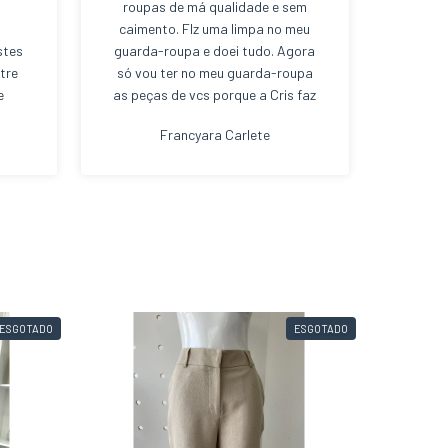
s
roupas de má qualidade e sem
caimento. FIz uma limpa no meu
stes
guarda-roupa e doei tudo. Agora
tre
só vou ter no meu guarda-roupa
e
as peças de vcs porque a Cris faz
 e,
uma curadoria de excelência e eu
Francyara Carlete
 e
compro sabendo que é tudo de
es
tecido bom e muita qualidade;
o
inas
ão
S, à
.
ESGOTADO
ESGOTADO