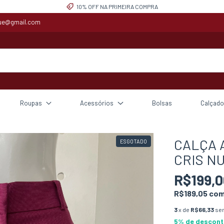
10% OFF NA PRIMEIRA COMPRA
que@gmail.com
Roupas
Acessórios
Bolsas
Calçado
CALÇA A
ESGOTADO
CRIS N
R$199,0
R$189,05
co
3
x de
R$66,33
se
5% de descon