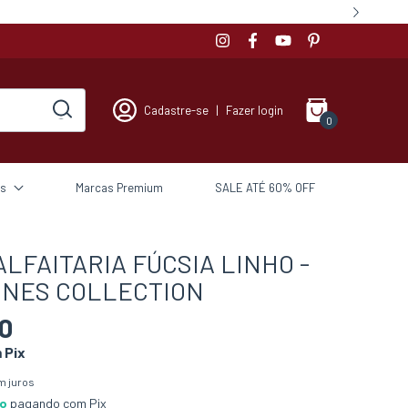
Cadastre-se
|
Fazer login
0
s
Marcas Premium
SALE ATÉ 60% OFF
LFAITARIA FÚCSIA LINHO -
UNES COLLECTION
0
m
Pix
m juros
to
pagando com Pix