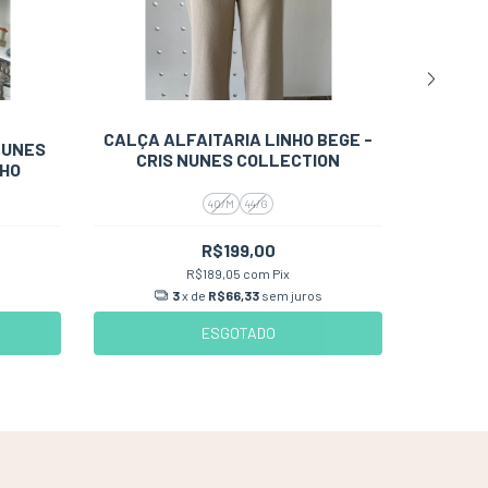
CALÇA ALFAITARIA LINHO BEGE -
CALÇA 
NUNES
CRIS NUNES COLLECTION
PI
NHO
40/M
44/G
R$199,00
R$189,05
com
Pix
s
3
x de
R$66,33
sem juros
ESGOTADO