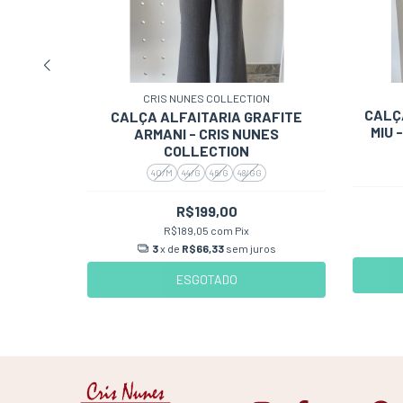
CRIS NUNES COLLECTION
N
CALÇ
CALÇA ALFAITARIA GRAFITE
 CRIS
MIU 
ARMANI - CRIS NUNES
ON
COLLECTION
40/M
44/G
46/G
48/GG
0
R$199,00
R$189,05
com
Pix
os
3
x de
R$66,33
sem juros
ESGOTADO