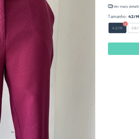
Ver mais detal
Tamanho:
42/M
42/M
46/