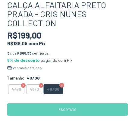
CALÇA ALFAITARIA PRETO
PRADA - CRIS NUNES
COLLECTION
R$199,00
R$189,05
com
Pix
3
x de
R$66,33
sem juros
5% de desconto
pagando com Pix
Ver mais detalhes
Tamanho:
48/GG
48/GG
44/G
46/G