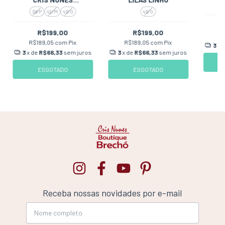
COLLECTION
38/P
42/M
46/G
46/G
R$199,00
R$199,00
R
R$189,05
com
Pix
R$189,05
com
Pix
3
x 
3
x de
R$66,33
sem juros
3
x de
R$66,33
sem juros
ESGOTADO
ESGOTADO
Receba nossas novidades por e-mail