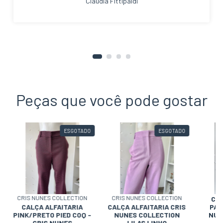
Claudia Fittipaldi
Peças que você pode gostar
ESGOTADO
ESGOTADO
CRIS NUNES COLLECTION
CRIS NUNES COLLECTION
CAL
CALÇA ALFAITARIA
CALÇA ALFAITARIA CRIS
PAL
PINK/PRETO PIED COQ -
NUNES COLLECTION
NUN
CRIS NUNES
LILAS LINHO