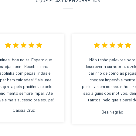
O QUE ELAS DIZEM SOBRE NÓS
ninas, boa noite! Espero que
Não tenho palavras para
estejam bem! Recebi minha
descrever a curadoria, o zel
acolinha com peças lindas e
carinho de como as peça
per bem cuidadas! Mais uma
chegam impecávelmente
z, grata pela paciência e pelo
perfeitas em nossas mãos. E
endimento sempre ímpar. Até
são alguns dos motivos, den
ve e mais sucesso pra equipe!
tantos, pelo quais parei d
comprar em shopping center
Cassia Cruz
Dea Negrão
hoje sou viciada nas terças
quintas-feiras da Cris Nun
Boutique Brechó. Com tod
aquele atendimento das men