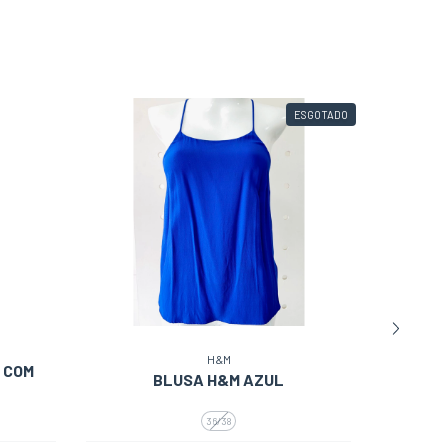
ão
S, à
.
ESGOTADO
H&M
 COM
BLUSA H&M AZUL
36/38