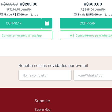
R$400,00
R$285,00
R$300,00
R$270,75
com
Pix
R$285,00
com
Pix
5
x de
R$57,00
sem juros
6
x de
R$50,00
sem juro
COMPRAR
COMPRAR
Consulte-nos pelo WhatsApp
Consulte-nos pelo Whats
Receba nossas novidades por e-mail
Suporte
Sobre Nós