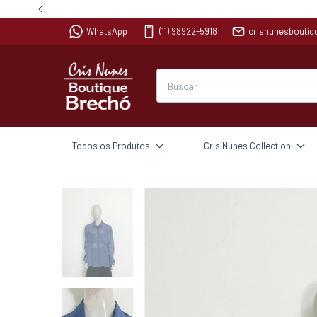
WhatsApp
(11) 98922-5918
crisnunesbouti
Todos os Produtos
Cris Nunes Collection