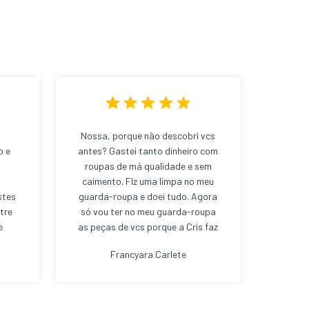
Nossa, porque não descobri vcs
o e
antes? Gastei tanto dinheiro com
s
roupas de má qualidade e sem
caimento. FIz uma limpa no meu
stes
guarda-roupa e doei tudo. Agora
tre
só vou ter no meu guarda-roupa
e
as peças de vcs porque a Cris faz
 e,
uma curadoria de excelência e eu
Francyara Carlete
 e
compro sabendo que é tudo de
es
tecido bom e muita qualidade;
o
inas