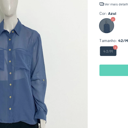
Ver mais detal
Cor:
Azul
Tamanho:
42/M
42/M