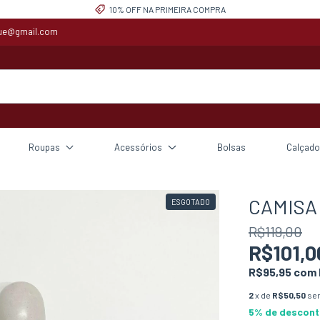
10% OFF NA PRIMEIRA COMPRA
que@gmail.com
Roupas
Acessórios
Bolsas
Calçado
CAMISA
ESGOTADO
R$119,00
R$101,0
R$95,95
com
2
x de
R$50,50
se
5% de descon