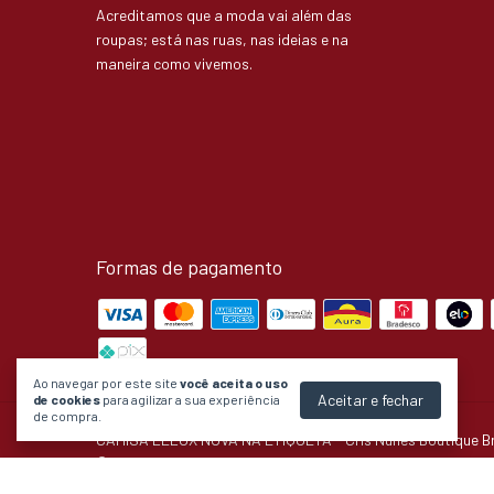
Acreditamos que a moda vai além das
roupas; está nas ruas, nas ideias e na
maneira como vivemos.
Formas de pagamento
Ao navegar por este site
você aceita o uso
Aceitar e fechar
de cookies
para agilizar a sua experiência
de compra.
CAMISA LELUX NOVA NA ETIQUETA
- Cris Nunes Boutique B
©2026. Cris Nunes Boutique Brechó - 36163644000148. Todos os d