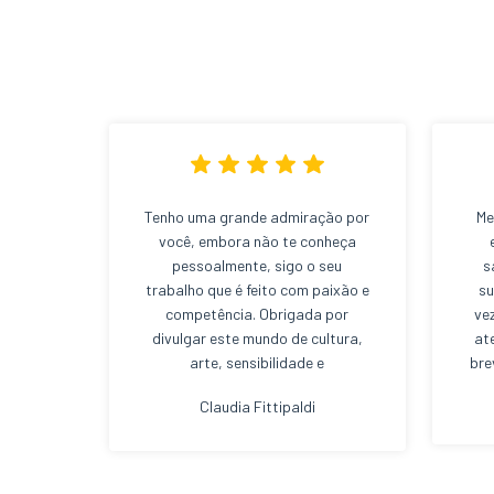
Tenho uma grande admiração por
Me
você, embora não te conheça
pessoalmente, sigo o seu
s
trabalho que é feito com paixão e
su
competência. Obrigada por
ve
divulgar este mundo de cultura,
at
arte, sensibilidade e
bre
sustentabilidade de uma forma
Claudia Fittipaldi
tão leve. Bj. Bj.