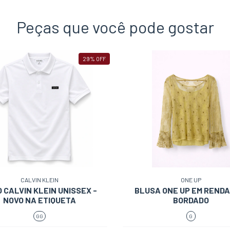
que adoramos. Pois, elas s
muito atenciosas. PARABÉN
Peças que você pode gostar
Cris Nunes e à toda equipe
29
%
OFF
CALVIN KLEIN
ONE UP
 CALVIN KLEIN UNISSEX -
BLUSA ONE UP EM RENDA
NOVO NA ETIQUETA
BORDADO
GG
G