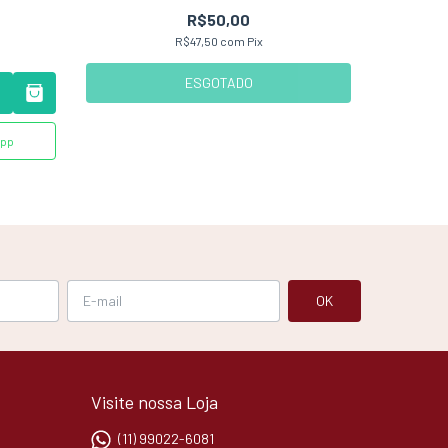
R$50,00
R$47,50
com
Pix
s
ESGOTADO
App
Visite nossa Loja
(11) 99022-6081