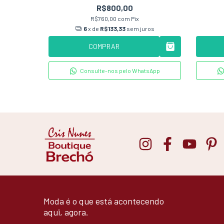
R$800,00
0
R$760,00
com
Pix
6
x de
R$133,33
sem juros
COMPRAR
Consulte-nos pelo WhatsApp
Moda é o que está acontecendo
aqui, agora.