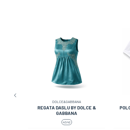
ESGOTADO
DOLCE&GABBANA
REGATA DASLU BY DOLCE &
POLO
MPADA
GABBANA
40/42