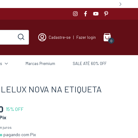
Cadastre-se
|
Fazer login
0
s
Marcas Premium
SALE ATÉ 60% OFF
 LELUX NOVA NA ETIQUETA
0
15
% OFF
Pix
m juros
to
pagando com Pix