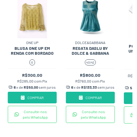
ONE UP
DOLCE&GABBANA
POL
BLUSA ONE UP EM
REGATA DASLU BY
UNI
RENDA COM BORDADO
DOLCE & GABBANA
G
40/42
R$300,00
R$800,00
R$4
R$285,00
com
Pix
R$760,00
com
Pix
R
6
x de
R$50,00
sem juros
6
x de
R$133,33
sem juros
5
x 
COMPRAR
COMPRAR
Consulte-nos
Consulte-nos
pelo WhatsApp
pelo WhatsApp