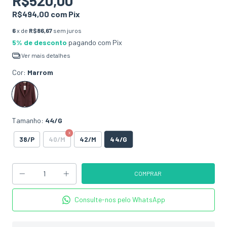
R$520,00
R$494,00
com
Pix
6
x de
R$86,67
sem juros
5% de desconto
pagando com Pix
Ver mais detalhes
Cor:
Marrom
Tamanho:
44/G
44/G
38/P
40/M
42/M
Consulte-nos pelo WhatsApp