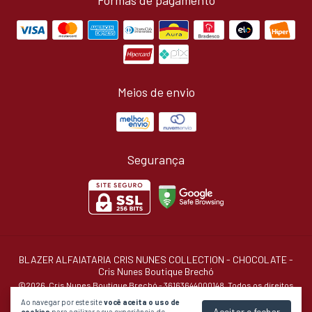
Meios de envio
Segurança
BLAZER ALFAIATARIA CRIS NUNES COLLECTION - CHOCOLATE
-
Cris Nunes Boutique Brechó
©2026. Cris Nunes Boutique Brechó - 36163644000148. Todos os direitos
reservados.
Ao navegar por este site
você aceita o uso de
Aceitar e fechar
cookies
para agilizar a sua experiência de