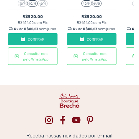
VERMELHO
38/P
40/M
42/M
40/M
44/G
40
R$520,00
R$520,00
R$494,00
com
Pix
R$494,00
com
Pix
R
6
x de
R$86,67
sem juros
6
x de
R$86,67
sem juros
6
x 
COMPRAR
COMPRAR
Consulte-nos
Consulte-nos
pelo WhatsApp
pelo WhatsApp
Receba nossas novidades por e-mail