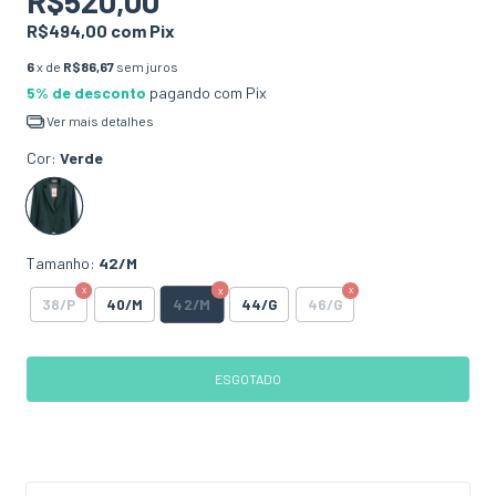
R$520,00
R$494,00
com
Pix
6
x de
R$86,67
sem juros
5% de desconto
pagando com Pix
Ver mais detalhes
Cor:
Verde
Tamanho:
42/M
42/M
38/P
40/M
44/G
46/G