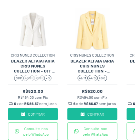
CRIS NUNES COLLECTION
CRIS NUNES COLLECTION
CRIS
BLAZER ALFAIATARIA
BLAZER ALFAIATARIA
BLAZ
CRIS NUNES
CRIS NUNES
COLLECTION - OFF
COLLECTION -
C
WHITE
BAUNILHA
38/P
40/M
42/M
+ 3
42/M
44/G
46/G
R$520,00
R$520,00
R$494,00
com
Pix
R$494,00
com
Pix
R
6
x de
R$86,67
sem juros
6
x de
R$86,67
sem juros
6
x 
COMPRAR
COMPRAR
Consulte-nos
Consulte-nos
pelo WhatsApp
pelo WhatsApp