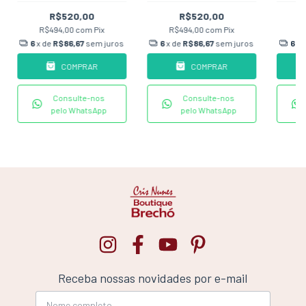
R$520,00
R$520,00
R$494,00
com
Pix
R$494,00
com
Pix
R
6
x de
R$86,67
sem juros
6
x de
R$86,67
sem juros
6
x 
COMPRAR
COMPRAR
Consulte-nos
Consulte-nos
pelo WhatsApp
pelo WhatsApp
Receba nossas novidades por e-mail