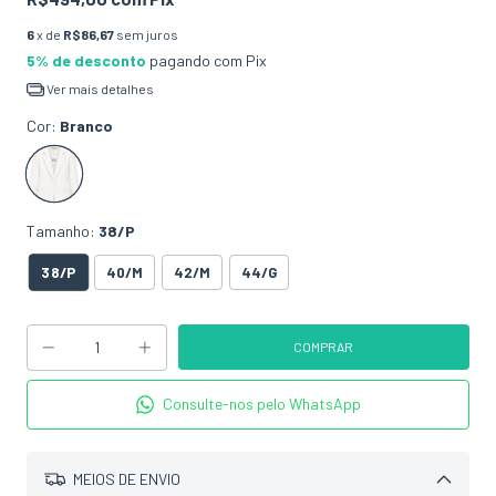
6
x de
R$86,67
sem juros
5% de desconto
pagando com Pix
Ver mais detalhes
Cor:
Branco
Tamanho:
38/P
38/P
40/M
42/M
44/G
Consulte-nos pelo WhatsApp
MEIOS DE ENVIO