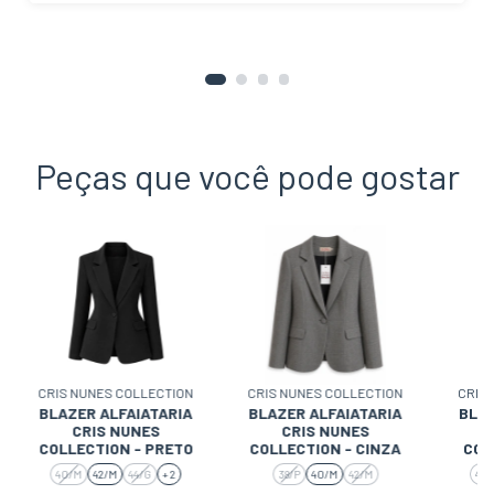
Peças que você pode gostar
CRIS NUNES COLLECTION
CRIS NUNES COLLECTION
CRIS
BLAZER ALFAIATARIA
BLAZER ALFAIATARIA
BLAZ
CRIS NUNES
CRIS NUNES
COLLECTION - PRETO
COLLECTION - CINZA
COL
40/M
42/M
44/G
+ 2
38/P
40/M
42/M
40