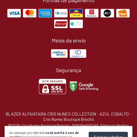
Formas de pagamento
Meios de envio
Segurança
BLAZER ALFAIATARIA CRIS NUNES COLLECTION - AZUL COBALTO
-
Cris Nunes Boutique Brechó
©2026. Cris Nunes Boutique Brechó - 36163644000148. Todos os direitos
reservados.
Ao navegar por este site
você aceita o uso de
Aceitar e fechar
cookies
para agilizar a sua experiência de