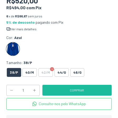
R$520,00
R$494,00
com
Pix
6
x de
R$86,67
sem juros
5% de desconto
pagando com Pix
Ver mais detalhes
Cor:
Azul
Tamanho:
38/P
38/P
40/M
42/M
44/G
46/G
Consulte-nos pelo WhatsApp