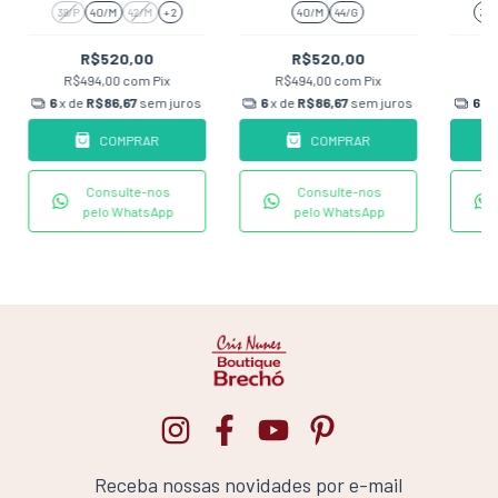
GARRAFA
VERMELHO
38/P
40/M
42/M
+ 2
40/M
44/G
38/
R$520,00
R$520,00
R$494,00
com
Pix
R$494,00
com
Pix
R
6
x de
R$86,67
sem juros
6
x de
R$86,67
sem juros
6
x 
COMPRAR
COMPRAR
Consulte-nos
Consulte-nos
pelo WhatsApp
pelo WhatsApp
Receba nossas novidades por e-mail