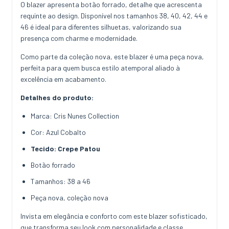
O blazer apresenta botão forrado, detalhe que acrescenta
requinte ao design. Disponível nos tamanhos 38, 40, 42, 44 e
46 é ideal para diferentes silhuetas, valorizando sua
presença com charme e modernidade.
Como parte da coleção nova, este blazer é uma peça nova,
perfeita para quem busca estilo atemporal aliado à
excelência em acabamento.
Detalhes do produto:
Marca: Cris Nunes Collection
Cor: Azul Cobalto
Tecido: Crepe Patou
Botão forrado
Tamanhos: 38 a 46
Peça nova, coleção nova
Invista em elegância e conforto com este blazer sofisticado,
que transforma seu look com personalidade e classe.