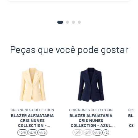
Peças que você pode gostar
CRIS NUNES COLLECTION
CRIS NUNES COLLECTION
CRIS
BLAZER ALFAIATARIA
BLAZER ALFAIATARIA
BLAZ
CRIS NUNES
CRIS NUNES
COLLECTION -
COLLECTION - AZUL
COL
MANTEIGA
MARINHO
40/M
42/M
44/G
40/M
42/M
44/G
+ 2