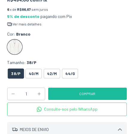
6
x de
R$86,67
sem juros
5% de desconto
pagando com Pix
Ver mais detalhes
Cor:
Branco
Tamanho:
38/P
38/P
40/M
42/M
44/G
Consulte-nos pelo WhatsApp
MEIOS DE ENVIO