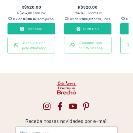
R$520,00
R$520,00
R$494,00
com
Pix
R$494,00
com
Pix
R
6
x de
R$86,67
sem juros
6
x de
R$86,67
sem juros
6
x 
COMPRAR
COMPRAR
Consulte-nos
Consulte-nos
pelo WhatsApp
pelo WhatsApp
Receba nossas novidades por e-mail