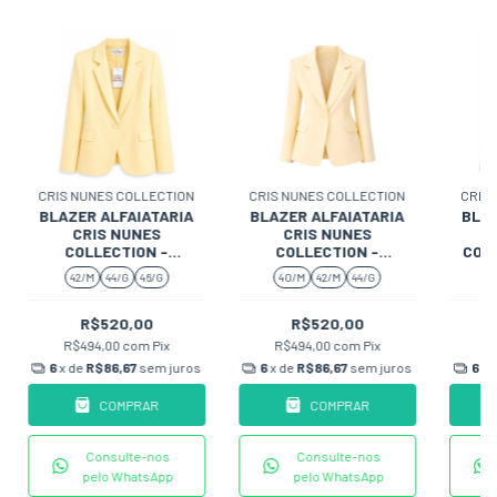
CRIS NUNES COLLECTION
CRIS NUNES COLLECTION
CRIS
BLAZER ALFAIATARIA
BLAZER ALFAIATARIA
BLAZ
CRIS NUNES
CRIS NUNES
COLLECTION -
COLLECTION -
COLL
BAUNILHA
MANTEIGA
42/M
44/G
46/G
40/M
42/M
44/G
3
R$520,00
R$520,00
R$494,00
com
Pix
R$494,00
com
Pix
R
6
x de
R$86,67
sem juros
6
x de
R$86,67
sem juros
6
x 
COMPRAR
COMPRAR
Consulte-nos
Consulte-nos
pelo WhatsApp
pelo WhatsApp