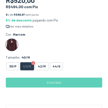
R$520,00
R$494,00
com
Pix
6
x de
R$86,67
sem juros
5% de desconto
pagando com Pix
Ver mais detalhes
Cor:
Marrom
Tamanho:
40/M
40/M
38/P
42/M
44/G