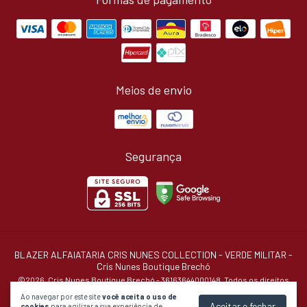
Meios de envio
Segurança
BLAZER ALFAIATARIA CRIS NUNES COLLECTION - VERDE MILITAR
-
Cris Nunes Boutique Brechó
©2026. Cris Nunes Boutique Brechó - 36163644000148. Todos os direitos
reservados.
Ao navegar por este site
você aceita o uso de
Aceitar e fechar
cookies
para agilizar a sua experiência de