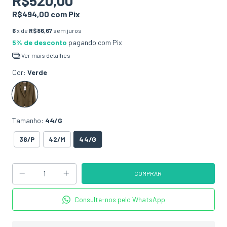
R$520,00
R$494,00
com
Pix
6
x de
R$86,67
sem juros
5% de desconto
pagando com Pix
Ver mais detalhes
Cor:
Verde
Tamanho:
44/G
44/G
38/P
42/M
Consulte-nos pelo WhatsApp