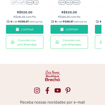
MARINHO
BAUNILHA
40/M
42/M
44/G
+ 2
42/M
44/G
46/G
R$520,00
R$520,00
R$494,00
com
Pix
R$494,00
com
Pix
R
6
x de
R$86,67
sem juros
6
x de
R$86,67
sem juros
6
x 
COMPRAR
COMPRAR
Consulte-nos
Consulte-nos
pelo WhatsApp
pelo WhatsApp
Receba nossas novidades por e-mail