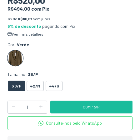
R$520,00
R$494,00
com
Pix
6
x de
R$86,67
sem juros
5% de desconto
pagando com Pix
Ver mais detalhes
Cor:
Verde
Tamanho:
38/P
38/P
42/M
44/G
Consulte-nos pelo WhatsApp