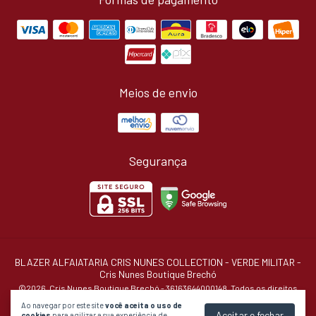
Meios de envio
Segurança
BLAZER ALFAIATARIA CRIS NUNES COLLECTION - VERDE MILITAR
-
Cris Nunes Boutique Brechó
©2026. Cris Nunes Boutique Brechó - 36163644000148. Todos os direitos
reservados.
Ao navegar por este site
você aceita o uso de
Aceitar e fechar
cookies
para agilizar a sua experiência de