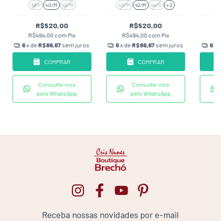
38/P
40/M
42/M
40/M
42/M
44/G
+ 2
R$520,00
R$520,00
R$494,00
com
Pix
R$494,00
com
Pix
R
6
x de
R$86,67
sem juros
6
x de
R$86,67
sem juros
6
x 
COMPRAR
COMPRAR
Consulte-nos
Consulte-nos
pelo WhatsApp
pelo WhatsApp
Receba nossas novidades por e-mail