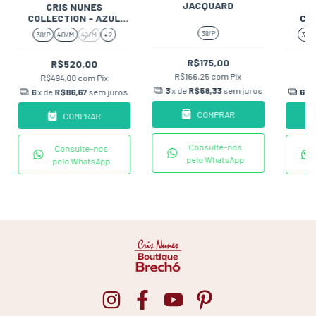
JACQUARD
CRIS NUNES
COLLECTION - AZUL
COL
COBALTO
38/P
38/P
40/M
42/M
+ 2
38/P
R$175,00
R$520,00
R$166,25
com
Pix
R$494,00
com
Pix
R
3
x de
R$58,33
sem juros
6
x de
R$86,67
sem juros
6
x 
COMPRAR
COMPRAR
Consulte-nos
Consulte-nos
pelo WhatsApp
pelo WhatsApp