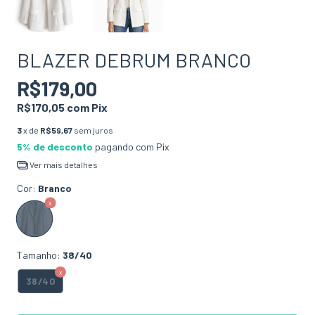
BLAZER DEBRUM BRANCO
R$179,00
R$170,05
com
Pix
3
x de
R$59,67
sem juros
5% de desconto
pagando com Pix
Ver mais detalhes
Cor:
Branco
Tamanho:
38/40
38/40