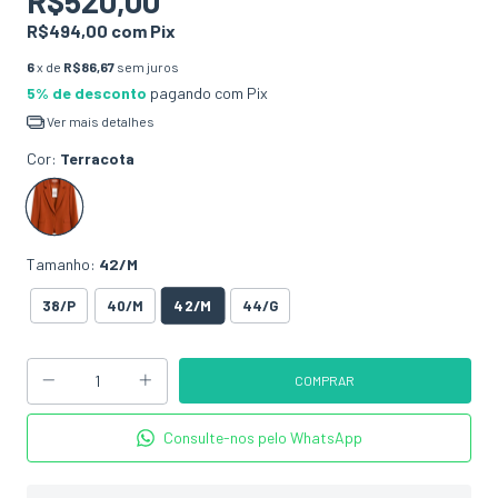
R$520,00
R$494,00
com
Pix
6
x de
R$86,67
sem juros
5% de desconto
pagando com Pix
Ver mais detalhes
Cor:
Terracota
Tamanho:
42/M
42/M
38/P
40/M
44/G
Consulte-nos pelo WhatsApp