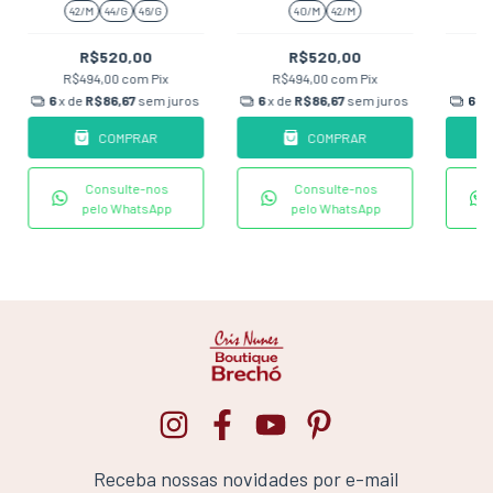
BAUNILHA
42/M
44/G
46/G
40/M
42/M
R$520,00
R$520,00
R$494,00
com
Pix
R$494,00
com
Pix
R
6
x de
R$86,67
sem juros
6
x de
R$86,67
sem juros
6
x 
COMPRAR
COMPRAR
Consulte-nos
Consulte-nos
pelo WhatsApp
pelo WhatsApp
Receba nossas novidades por e-mail