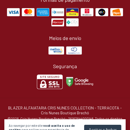
Meios de envio
Segurança
BLAZER ALFAIATARIA CRIS NUNES COLLECTION - TERRACOTA
-
Cris Nunes Boutique Brechó
©2026. Cris Nunes Boutique Brechó - 36163644000148. Todos os direitos
reservados.
Ao navegar por este site
você aceita o uso de
Aceitar e fechar
cookies
para agilizar a sua experiência de