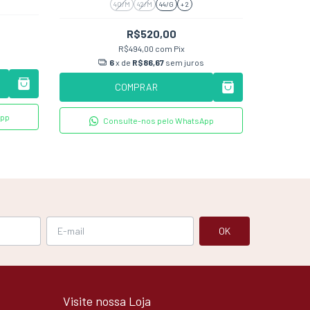
40/M
42/M
44/G
+ 2
R$520,00
R$494,00
com
Pix
6
x de
R$86,67
sem juros
COMPRAR
App
Consulte-nos pelo WhatsApp
Visite nossa Loja