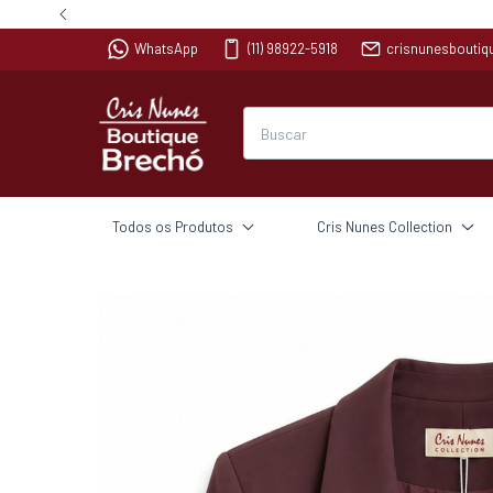
WhatsApp
(11) 98922-5918
crisnunesbouti
Todos os Produtos
Cris Nunes Collection