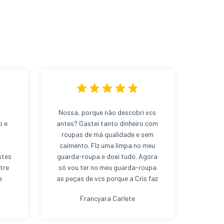
Nossa, porque não descobri vcs
o e
antes? Gastei tanto dinheiro com
s
roupas de má qualidade e sem
caimento. FIz uma limpa no meu
stes
guarda-roupa e doei tudo. Agora
tre
só vou ter no meu guarda-roupa
e
as peças de vcs porque a Cris faz
 e,
uma curadoria de excelência e eu
Francyara Carlete
 e
compro sabendo que é tudo de
es
tecido bom e muita qualidade;
o