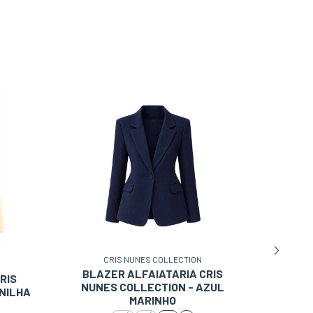
inas
ão
S, à
.
CRIS NUNES COLLECTION
BLAZER ALFAIATARIA CRIS
BLAZ
RIS
NUNES COLLECTION - AZUL
NUNE
NILHA
MARINHO