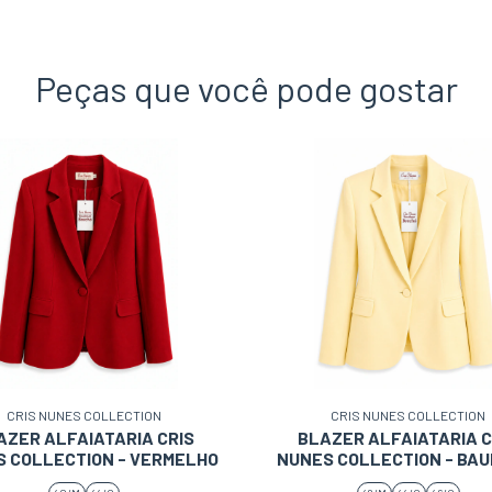
aquele atendimento das men
que adoramos. Pois, elas s
muito atenciosas. PARABÉN
Peças que você pode gostar
Cris Nunes e à toda equipe
CRIS NUNES COLLECTION
CRIS NUNES COLLECTION
AZER ALFAIATARIA CRIS
BLAZER ALFAIATARIA C
 COLLECTION - VERMELHO
NUNES COLLECTION - BAU