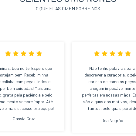
O QUE ELAS DIZEM SOBRE NÓS
ninas, boa noite! Espero que
Não tenho palavras para
estejam bem! Recebi minha
descrever a curadoria, o zel
acolinha com peças lindas e
carinho de como as peça
per bem cuidadas! Mais uma
chegam impecávelmente
z, grata pela paciência e pelo
perfeitas em nossas mãos. E
endimento sempre ímpar. Até
são alguns dos motivos, den
ve e mais sucesso pra equipe!
tantos, pelo quais parei d
comprar em shopping center
Cassia Cruz
Dea Negrão
hoje sou viciada nas terças
quintas-feiras da Cris Nun
Boutique Brechó. Com tod