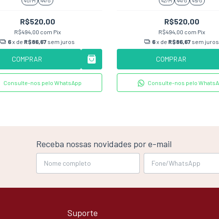
40/M
44/G
42/M
44/G
46/G
R$520,00
R$520,00
R$494,00
com
Pix
R$494,00
com
Pix
6
x de
R$86,67
sem juros
6
x de
R$86,67
sem juros
COMPRAR
COMPRAR
Consulte-nos pelo WhatsApp
Consulte-nos pelo Whats
Receba nossas novidades por e-mail
Suporte