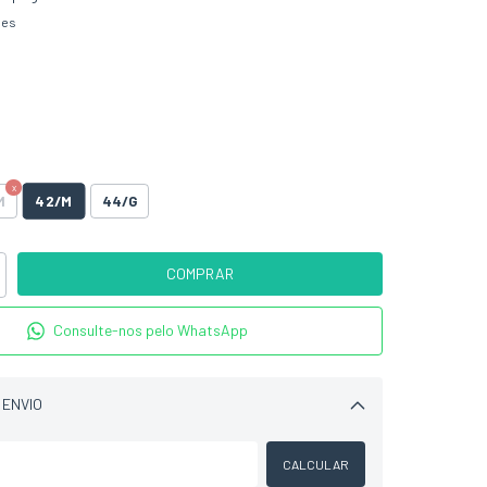
hes
42/M
M
44/G
Consulte-nos pelo WhatsApp
 ENVIO
Alterar CEP
CALCULAR