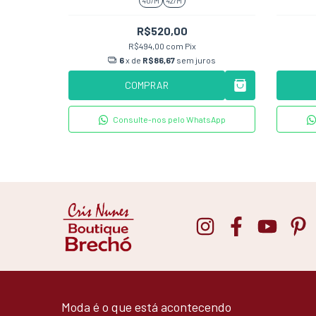
40/M
42/M
R$520,00
R$494,00
com
Pix
os
6
x de
R$86,67
sem juros
COMPRAR
tsApp
Consulte-nos pelo WhatsApp
Moda é o que está acontecendo