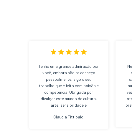
Tenho uma grande admiração por
Me
você, embora não te conheça
pessoalmente, sigo o seu
s
trabalho que é feito com paixão e
su
competência. Obrigada por
ve
divulgar este mundo de cultura,
at
arte, sensibilidade e
bre
sustentabilidade de uma forma
Claudia Fittipaldi
tão leve. Bj. Bj.