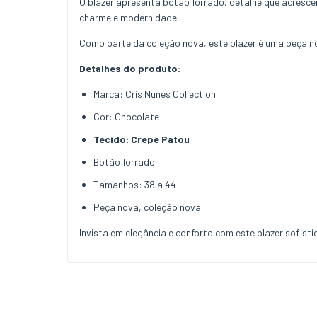
O blazer apresenta botão forrado, detalhe que acrescen
charme e modernidade.
Como parte da coleção nova, este blazer é uma peça n
Detalhes do produto:
Marca: Cris Nunes Collection
Cor: Chocolate
Tecido: Crepe Patou
Botão forrado
Tamanhos: 38 a 44
Peça nova, coleção nova
Invista em elegância e conforto com este blazer sofist