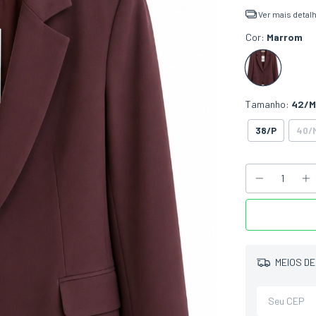
Ver mais detal
Cor:
Marrom
Tamanho:
42/M
38/P
40/
MEIOS DE