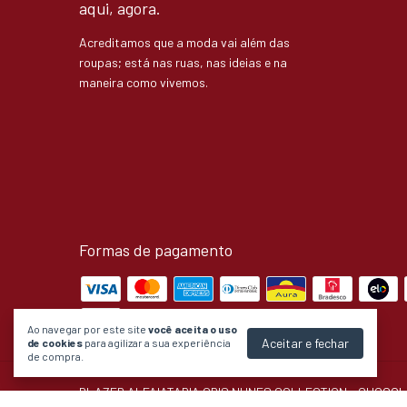
aqui, agora.
Acreditamos que a moda vai além das
roupas; está nas ruas, nas ideias e na
maneira como vivemos.
Formas de pagamento
Ao navegar por este site
você aceita o uso
Aceitar e fechar
de cookies
para agilizar a sua experiência
de compra.
BLAZER ALFAIATARIA CRIS NUNES COLLECTION - CHOCO