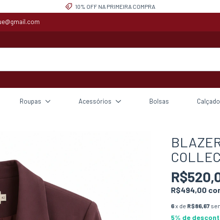
10% OFF NA PRIMEIRA COMPRA
que@gmail.com
Roupas
Acessórios
Bolsas
Calçado
BLAZER
COLLEC
R$520,
R$494,00
co
6
x de
R$86,67
sem
5% de descon