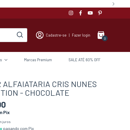
Cadastre-se
|
Fazer login
0
s
Marcas Premium
SALE ATÉ 60% OFF
 ALFAIATARIA CRIS NUNES
TION - CHOCOLATE
00
m
Pix
 juros
to
pagando com Pix