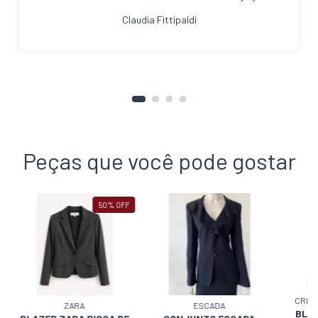
Claudia Fittipaldi
Peças que você pode gostar
50
%
OFF
CRIS
ZARA
ESCADA
BLAZ