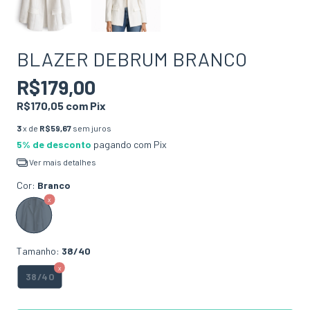
BLAZER DEBRUM BRANCO
R$179,00
R$170,05
com
Pix
3
x de
R$59,67
sem juros
5% de desconto
pagando com Pix
Ver mais detalhes
Cor:
Branco
Tamanho:
38/40
38/40